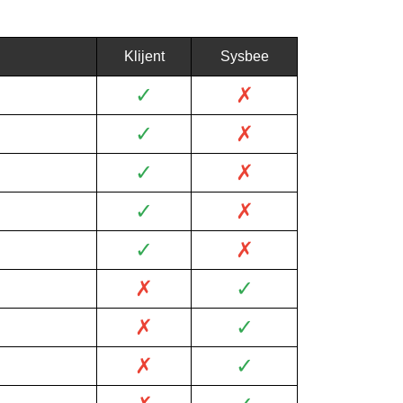
Klijent
Sysbee
✓
✗
✓
✗
✓
✗
✓
✗
✓
✗
✗
✓
✗
✓
✗
✓