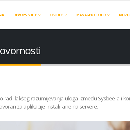
NA
DEVOPS SUITE
USLUGE
MANAGED CLOUD
NOVO
ovornosti
 radi lakšeg razumijevanja uloga između Sysbee-a i kor
ovoran za aplikacije instalirane na servere.