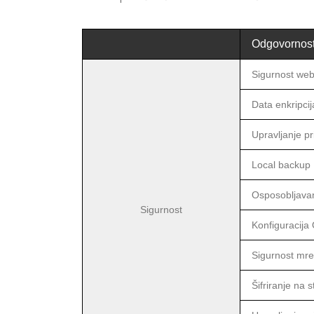
Odgovornos
Sigurnost web 
Data enkripcij
Upravljanje p
Local backup
Osposobljavan
Sigurnost
Konfiguracija 
Sigurnost mr
Šifriranje na s