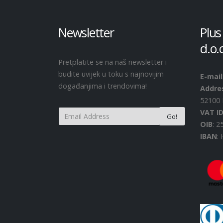
Newsletter
Plus
d.o.
Pretplatite se na naš newsletter i
budite uvijek u toku s najnovijim
E-mail
događanjima i trendovima!
Addre
52100 
VAT I
OIB
: 
IBAN
: