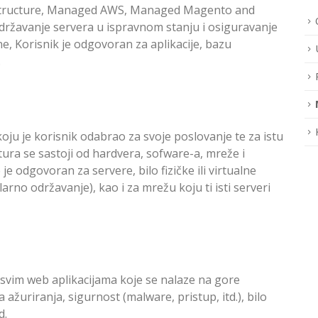
structure, Managed AWS, Managed Magento and
ržavanje servera u ispravnom stanju i osiguravanje
e, Korisnik je odgovoran za aplikacije, bazu
.
oju je korisnik odabrao za svoje poslovanje te za istu
ura se sastoji od hardvera, sofware-a, mreže i
e odgovoran za servere, bilo fizičke ili virtualne
rno održavanje), kao i za mrežu koju ti isti serveri
svim web aplikacijama koje se nalaze na gore
žuriranja, sigurnost (malware, pristup, itd.), bilo
d.