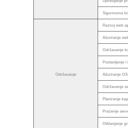
Upravljanje pr
Sigurnosna ko
Razvoj web ap
Ažuriranje web
Održavanje lo
Postavljanje i 
Održavanje
Ažuriranje OS 
Održavanje se
Planiranje ka
Praćenje serv
Otklanjanje g