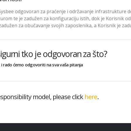
 Sysbee odgovoran za praćenje i održavanje infrastrukture 
turom te je zadužen za konfiguraciju istih, dok je Korisnik o
je zadužen za obučavanje svojih zaposlenika, a Korisnik je za
 sigurni tko je odgovoran za što?
i rado ćemo odgovoriti na sva vaša pitanja
sponsibility model, please click
here
.