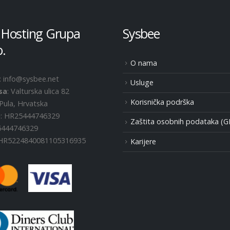
 Hosting Grupa
Sysbee
o.
O nama
: info@sysbee.net
Usluge
sa
: Valturska ulica 82
Korisnička podrška
Pula, Hrvatska
D
: HR25444746329
Zaštita osobnih podataka (
25444746329
 HR5224840081105316935
Karijere