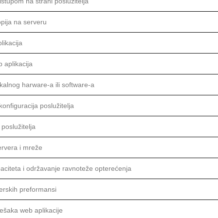
istupom na strani poslužitelja
pija na serveru
likacija
 aplikacija
kalnog harware-a ili software-a
konfiguracija poslužitelja
poslužitelja
rvera i mreže
paciteta i održavanje ravnoteže opterećenja
erskih preformansi
rešaka web aplikacije