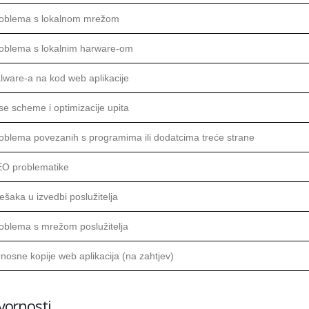
roblema s lokalnom mrežom
roblema s lokalnim harware-om
lware-a na kod web aplikacije
se scheme i optimizacije upita
oblema povezanih s programima ili dodatcima treće strane
EO problematike
ešaka u izvedbi poslužitelja
oblema s mrežom poslužitelja
nosne kopije web aplikacija (na zahtjev)
vornosti