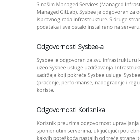
S našim Managed Services (Managed Infra
Managed GitLab), Sysbee je odgovoran za od
ispravnog rada infrastrukture. S druge stran
podataka i sve ostalo instalirano na serveru
Odgovornosti Sysbee-a
Sysbee je odgovoran za svu infrastrukturu k
uzeo Sysbee usluge uzdržavanja. Infrastrukt
sadržaja koji pokreće Sysbee usluge. Sysbee j
(praćenje, performanse, nadogradnje i regula
koriste.
Odgovornosti Korisnika
Korisnik preuzima odgovornost upravljanja 
spomenutim serverima, uključujući potrebna a
kakvih poteškoća nastalih od treće strane it