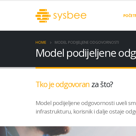
POČET
HOME
MODEL PODIJELJENE ODGOVORNOSTI
Model podijeljene odg
Tko je odgovoran
za što?
Model podijeljene odgovornosti uveli smo
infrastrukturu, korisnik i dalje ostaje odg