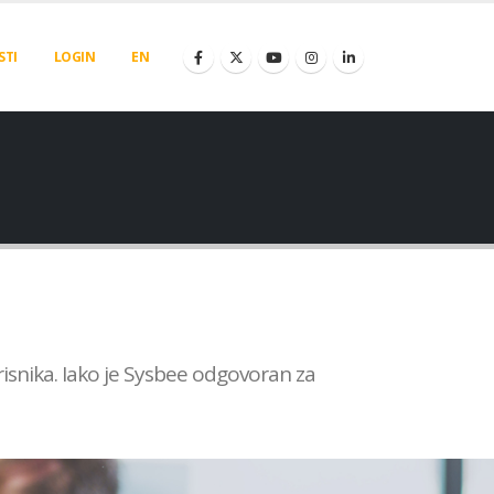
STI
LOGIN
EN
isnika. Iako je Sysbee odgovoran za