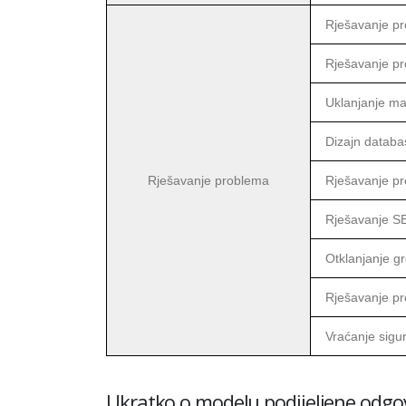
Rješavanje p
Rješavanje p
Uklanjanje ma
Dizajn databa
Rješavanje problema
Rješavanje pr
Rješavanje S
Otklanjanje gr
Rješavanje pr
Vraćanje sigur
Ukratko o modelu podijeljene odgo