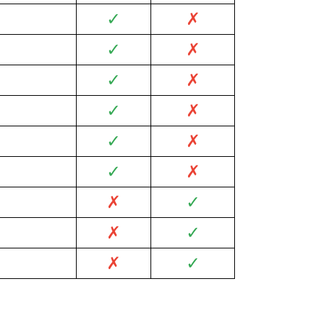
✓
✗
✓
✗
✓
✗
✓
✗
✓
✗
✓
✗
✗
✓
✗
✓
✗
✓