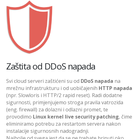
Zaštita od DDoS napada
Svi cloud serveri zaštićeni su od
DDoS napada
na
mrežnu infrastrukturu i od uobičajenih
HTTP
napada
(npr. Slowloris i HTTP/2 rapid reset). Radi dodatne
sigurnosti, primjenjujemo stroga pravila vatrozida
(eng. firewall) za dolazni i odlazni promet, te
provodimo
Linux kernel live security patching
, čime
eliminiramo potrebu za restartom servera nakon
instalacije sigurnosnih nadogradnji.
Najbolje od svega jest da se ne trebate brinuti oko