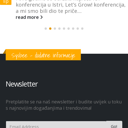
lip
konferencija u Istri, Let’s Grow! konferencija,
a mi smo bili dio te priče....
read more
Sysbee - dodatne informacije
Newsletter
Pretplatite se na naš newsletter i budite uvijek u toku
s najnovijim događanjima i trendovima!