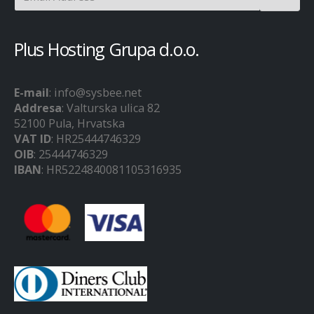
Plus Hosting Grupa d.o.o.
E-mail
: info@sysbee.net
Addresa
: Valturska ulica 82
52100 Pula, Hrvatska
VAT ID
: HR25444746329
OIB
: 25444746329
IBAN
: HR5224840081105316935