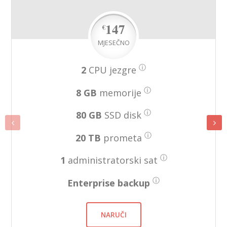
147
€
MJESEČNO
ⓘ
2
CPU jezgre
ⓘ
8 GB
memorije
ⓘ
80 GB
SSD disk
ⓘ
20 TB
prometa
ⓘ
1
administratorski sat
ⓘ
Enterprise backup
NARUČI